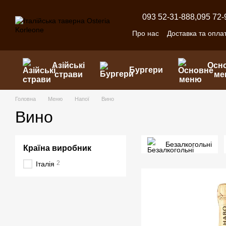
Перейти до основного контенту
093 52-31-888,
095 72-
Про нас
Доставка та опла
Азійські
Осн
Бургери
страви
ме
Головна
Меню
Напої
Вино
Вино
Безалкогольні
Країна виробник
2
Італія