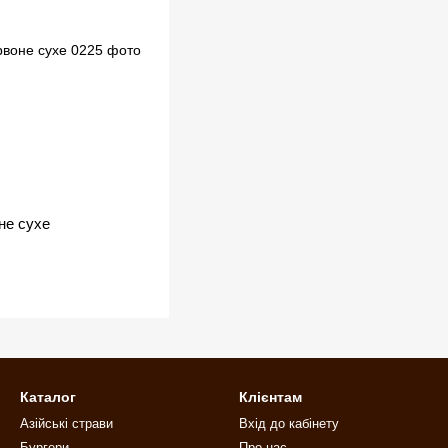
не сухе
Каталог
Клієнтам
Азійські страви
Вхід до кабінету
Бургери
Про нас