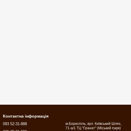
Контактна інформація
093 52-31-888
м.Бориспіль, вул. Київський Шлях,
71-а/1 ТЦ "Гранат" (Міський парк)