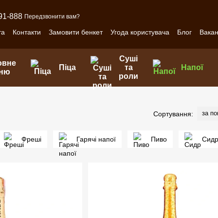
91-888
Передзвонити вам?
та
Контакти
Замовити бенкет
Угода користувача
Блог
Вакан
Суші
овне
Піца
та
Напої
ню
роли
за п
Сортування:
Фреші
Гарячі напої
Пиво
Сид