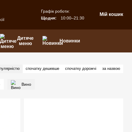
Графік роботи:
Мій кошик
Щодня:
10:00–21:30
сії
Дитяче
Новинки
меню
опулярністю
спочатку дешевше
спочатку дорожчі
за назвою
р
Вино