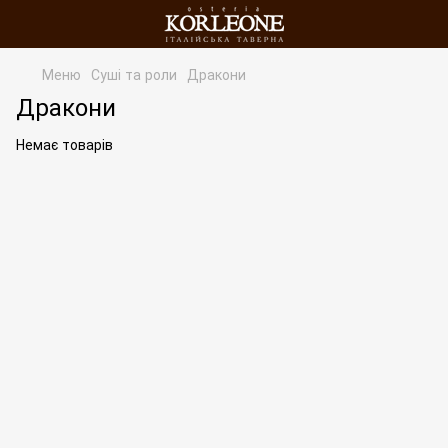
Меню
Суші та роли
Дракони
Дракони
Немає товарів