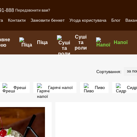
91-888
Передзвонити вам?
та
Контакти
Замовити бенкет
Угода користувача
Блог
Вакан
Суші
овне
Піца
та
Напої
ню
роли
за п
Сортування:
Фреші
Гарячі напої
Пиво
Сид