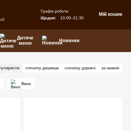
Графік роботи:
Мій кошик
Щодня:
10:00–21:30
сії
Дитяче
Новинки
меню
опулярністю
спочатку дешевше
спочатку дорожчі
за назвою
р
Вино