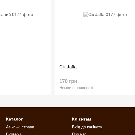
Сік Jaffa
170 грн
Немає в наявності
Каталог
Клієнтам
Азійські страви
Вхід до кабінету
Бургери
Про нас