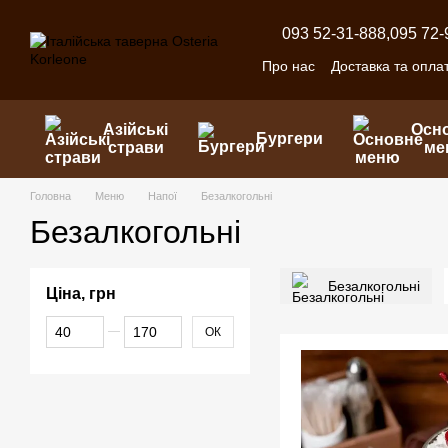
Перейти до основного контенту
093 52-31-888,
095 72-
Про нас
Доставка та опла
Азійські
Осн
Бургери
страви
ме
Головна
Меню
Напої
Безалкогольні
Безалкогольні
Безалкогольні
Ціна, грн
Від Ціна, грн
До Ціна, грн
ОК