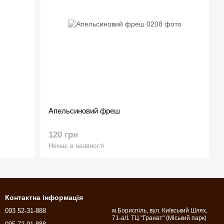
Апельсиновий фреш
120 грн
Немає в наявності
Контактна інформація
093 52-31-888
м.Бориспіль, вул. Київський Шлях,
71-а/1 ТЦ "Гранат" (Міський парк)