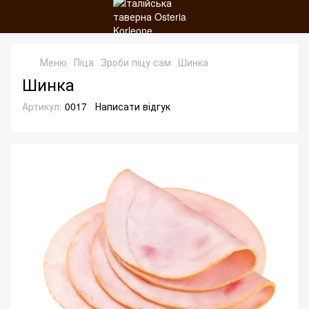
Меню
Піца
Зроби піцу сам
Шинка
Шинка
Артикул:
0017
Написати відгук