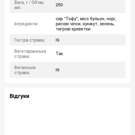
Вага, г / Об'єм,
250
мл:
сир "Тофу", місо бульон, норі,
Інгредієнти:
рисові чіпси, кунжут, зелень,
тигрові креветки
Гостра страва:
Ні
Вегетаріанська
Так
страва:
Веганська
Ні
страва:
Відгуки