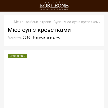
Меню
Азійські страви
Супи
Місо суп з креветками
Місо суп з креветками
Артикул:
0316
Написати відгук
VEGETARIAN