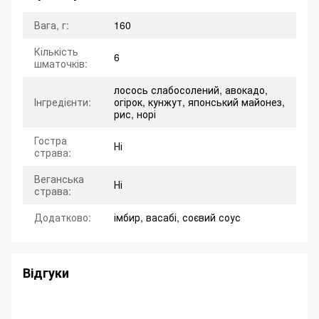
Вага, г:
160
Кількість
6
шматочків:
лосось слабосолений, авокадо,
Інгредієнти:
огірок, кунжут, японський майонез,
рис, норі
Гостра
Ні
страва:
Веганська
Ні
страва:
Додатково:
імбир, васабі, соєвий соус
Відгуки