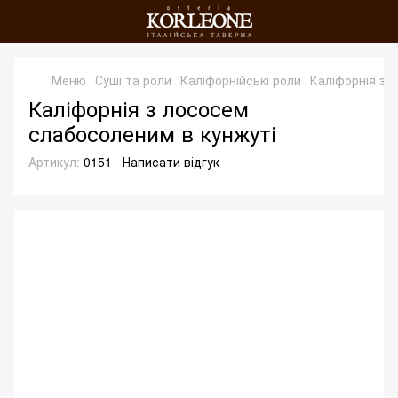
Меню
Суші та роли
Каліфорнійські роли
Каліфорнія з 
Каліфорнія з лососем
слабосоленим в кунжуті
Артикул:
0151
Написати відгук