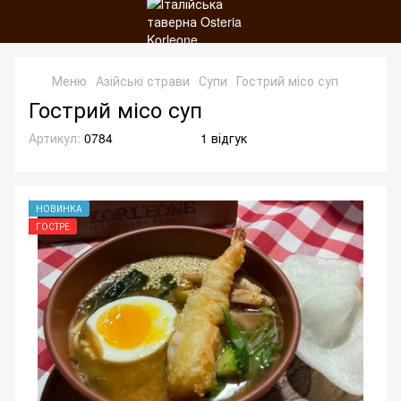
Меню
Азійські страви
Супи
Гострий місо суп
Гострий місо суп
Артикул:
0784
1 відгук
НОВИНКА
ГОСТРЕ