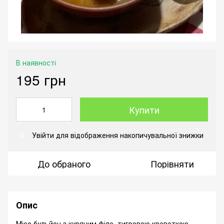
В наявності
195 грн
Купити
Увійти
для відображення накопичувальної знижки
%
До обраного
Порівняти
Опис
Місо бульйон з курячим філе, тигровою креветкою,