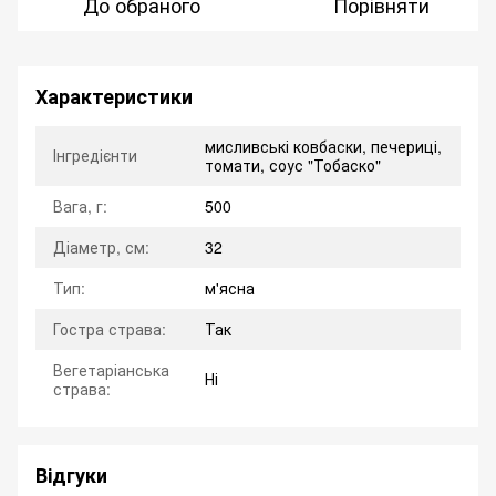
До обраного
Порівняти
Характеристики
мисливські ковбаски, печериці,
Інгредієнти
томати, соус "Тобаско"
Вага, г:
500
Діаметр, см:
32
Тип:
м'ясна
Гостра страва:
Так
Вегетаріанська
Ні
страва:
Відгуки