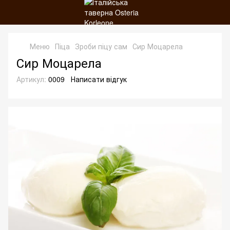
Меню
Піца
Зроби піцу сам
Сир Моцарела
Сир Моцарела
Артикул:
0009
Написати відгук