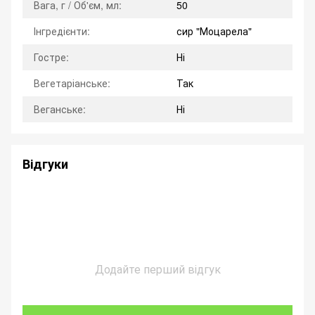
Вага, г / Об'єм, мл:
50
Інгредієнти:
сир "Моцарела"
Гостре:
Ні
Вегетаріанське:
Так
Веганське:
Ні
Відгуки
Додайте перший відгук