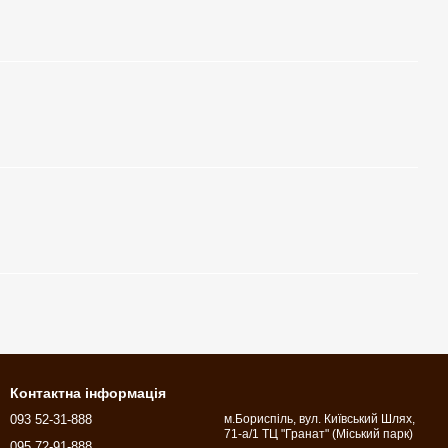
Контактна інформація
093 52-31-888
м.Бориспіль, вул. Київський Шлях,
71-а/1 ТЦ "Гранат" (Міський парк)
095 72-91-888