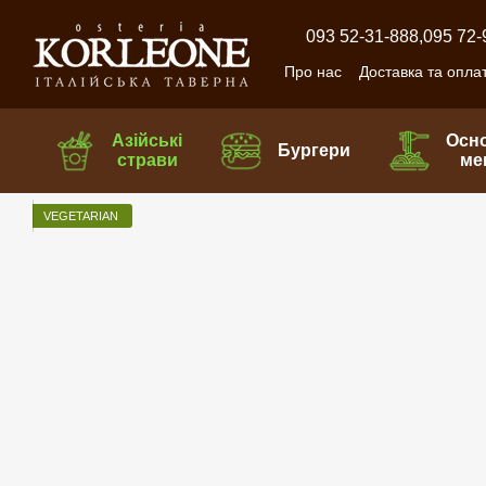
Перейти до основного контенту
093 52-31-888,
095 72-
Про нас
Доставка та опла
Азійські
Осн
Бургери
страви
ме
VEGETARIAN