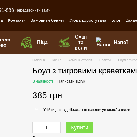
91-888
Передзвонити вам?
та
Контакти
Замовити бенкет
Угода користувача
Блог
Вакан
Суші
овне
Піца
та
Напої
ню
роли
Головна
Меню
Азійські страви
Салати
Боул з тигр
Боул з тигровими креветкам
В наявності
Написати відгук
385 грн
Увійти
для відображення накопичувальної знижки
%
Купити