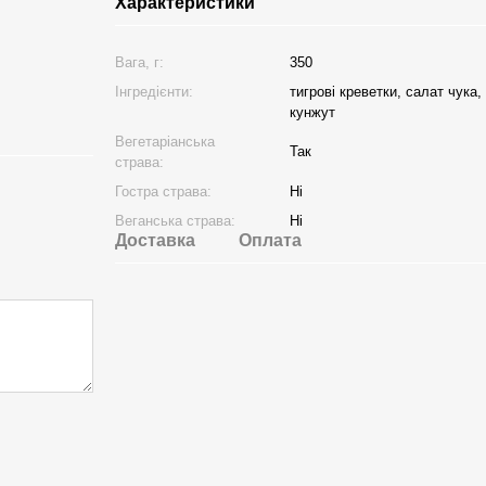
Характеристики
Вага, г:
350
Інгредієнти:
тигрові креветки, салат чука,
кунжут
Вегетаріанська
Так
страва:
Гостра страва:
Ні
Веганська страва:
Ні
Доставка
Оплата