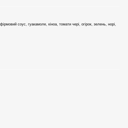
 фірмовий соус, гуакамоле, кіноа, томати чері, огірок, зелень, норі,