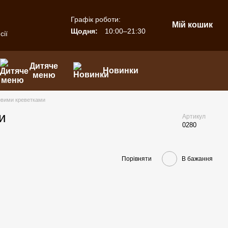
Графік роботи:
Мій кошик
Щодня:
10:00–21:30
сії
Дитяче
Новинки
меню
овими креветками
и
Артикул
0280
Порівняти
В бажання